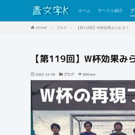
ホーム
サークル紹介
ブ
HOME
ブログ
【第119回】W杯効果みられる？
【第119回】W杯効果み
2022-12-05
ブログ
80View