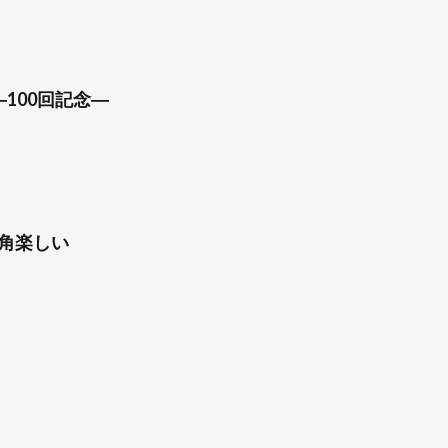
―100回記念―
に角楽しい