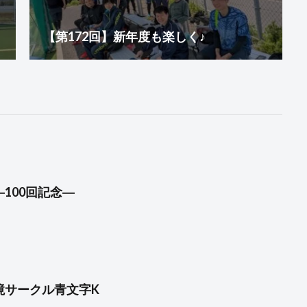
【第172回】新年度も楽しく♪
―100回記念―
境サークル青文字K